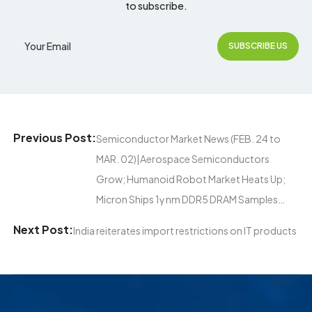
to subscribe.
Previous Post:
Semiconductor Market News (FEB. 24 to
MAR. 02)|Aerospace Semiconductors
Grow; Humanoid Robot Market Heats Up;
Micron Ships 1γ nm DDR5 DRAM Samples…
Next Post:
India reiterates import restrictions on IT products