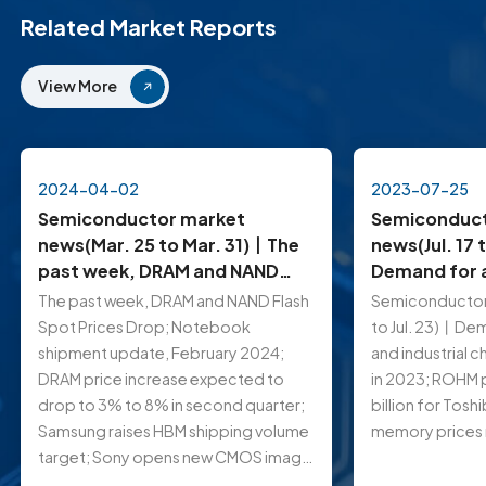
Related Market Reports
View More
2024-04-02
2023-07-25
Semiconductor market
Semiconduct
news(Mar. 25 to Mar. 31)丨The
news(Jul. 17 
past week, DRAM and NAND
Demand for 
Flash Spot Prices Drop;
industrial ch
The past week, DRAM and NAND Flash
Semiconductor 
Notebook shipment update,
steady in 20
Spot Prices Drop; Notebook
to Jul. 23)丨De
February 2024; DRAM price
pay $2.16 bil
shipment update, February 2024;
and industrial c
increase expected to drop to
acquisition…
DRAM price increase expected to
in 2023; ROHM p
3% to 8% in second quarter
drop to 3% to 8% in second quarter;
billion for Tosh
Samsung raises HBM shipping volume
memory prices ri
target; Sony opens new CMOS image
sensor fab in Thailand..