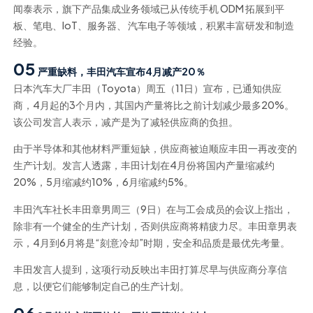
闻泰表示，旗下产品集成业务领域已从传统手机 ODM 拓展到平
板、笔电、IoT、服务器、 汽车电子等领域，积累丰富研发和制造
经验。
05
严重缺料，丰田汽车宣布4月减产20％
日本汽车大厂丰田（Toyota）周五（11日）宣布，已通知供应
商，4月起的3个月内，其国内产量将比之前计划减少最多20%。
该公司发言人表示，减产是为了减轻供应商的负担。
由于半导体和其他材料严重短缺，供应商被迫顺应丰田一再改变的
生产计划。发言人透露，丰田计划在4月份将国内产量缩减约
20%，5月缩减约10%，6月缩减约5%。
丰田汽车社长丰田章男周三（9日）在与工会成员的会议上指出，
除非有一个健全的生产计划，否则供应商将精疲力尽。丰田章男表
示
，4月到6月将是“刻意冷却”时期，安全和品质是最优先考量。
丰田发言人提到，这项行动反映出丰田打算尽早与供应商分享信
息，以便它们能够制定自己的生产计划。
06