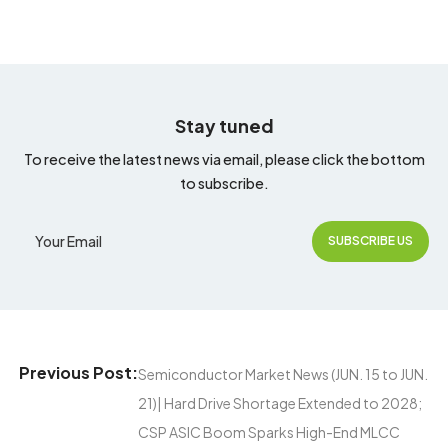
Stay tuned
To receive the latest news via email, please click the bottom
to subscribe.
Previous Post:
Semiconductor Market News (JUN. 15 to JUN.
21)| Hard Drive Shortage Extended to 2028;
CSP ASIC Boom Sparks High-End MLCC