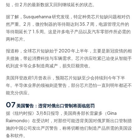
短，但 2 月的最新数据又回到继续延长的状态。
据了解，Susquehanna 研究发现，特定种类芯片短缺问题相对仍
然严重。2 月，微控制器的等待期达到 35.7 周，电源管理元件的
等待期延长了 1.5 周。这是许多电子产品以及汽车零部件所必需的
两种芯片。
报道称，全球芯片短缺始于 2020 年上半年，主要是新冠疫情的相
关措施，带起消费科技与车辆需求。芯片供应吃紧已迫使从智能手
机到皮卡等众多制造商减产，损失巨额营收。
美国拜登政府1月曾表示，预期芯片短缺至少会持续到今年下半
年。半导体业界的领袖则是警告，部分芯片恐怕一直到明年都还不
能充分供应。
07
美国警告：违背对俄出口管制将面临惩罚
据《纽约时报》3月8日报导，美国商务部长雷蒙多（Gina
Raimondo）在受访时，对那些可能违背美国对俄罗斯出口管制措
施的中国公司发出严厉警告，称将切断他们制造产品所需的美国设
备和软件。