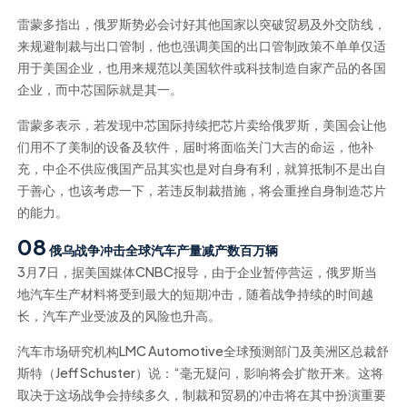
雷蒙多指出，俄罗斯势必会讨好其他国家以突破贸易及外交防线，
来规避制裁与出口管制，他也强调美国的出口管制政策不单单仅适
用于美国企业，也用来规范以美国软件或科技制造自家产品的各国
企业，而中芯国际就是其一。
雷蒙多表示，若发现中芯国际持续把芯片卖给俄罗斯，美国会让他
们用不了美制的设备及软件，届时将面临关门大吉的命运，他补
充，中企不供应俄国产品其实也是对自身有利，就算抵制不是出自
于善心，也该考虑一下，若违反制裁措施，将会重挫自身制造芯片
的能力。
08
俄乌战争冲击全球汽车产量减产数百万辆
3月7日，据美国媒体CNBC报导，由于企业暂停营运，俄罗斯当
地汽车生产材料将受到最大的短期冲击，随着战争持续的时间越
长，汽车产业受波及的风险也升高。
汽车市场研究机构LMC Automotive全球预测部门及美洲区总裁舒
斯特（Jeff Schuster）说：“毫无疑问，影响将会扩散开来。这将
取决于这场战争会持续多久，制裁和贸易的冲击将在其中扮演重要