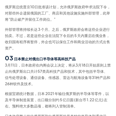
俄罗斯总统普京10日批准该计划，允许俄罗斯政府申求法院下令，
对那些外企遗留俄国的工厂、商店和其他设施实施外部管理，此举
将“防止破产并留住工作岗位。”
外部管理将持续长达 3 个月。之后，俄罗斯政府会将这些企业进行
拍卖。不过，若是这些企业在法院下令后的 5 天内重启在俄业务，
收归国有程序将暂停，外企也可以保住工作和商业活动的方式出售
资产。
03
日本禁止对俄出口半导体等高科技产品
3月11日，日本政府在内阁会议上决定，将从3月18日开始原则上禁
止向俄罗斯出口共计57类高科技产品和技术，其中包括半导体、
信号处理设备、通信设备、传感器、雷达与航海设备等31种产品和
26种软件及技术。
根据贸易统计数据，日本 2021 年输往俄罗斯的半导体等零件，以
及半导体制造装置，出口额分别约 5 亿日圆 (新台币 1.22 亿元) 左
右。预料绝大多数品项，都将列入管制清单。
日本政府禁止输往俄罗斯和白俄罗斯的是单独的半导体和通信设