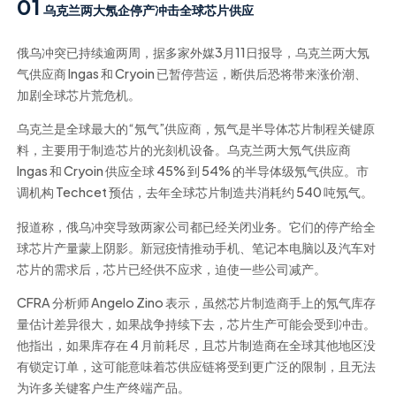
01
乌克兰两大氖企停产冲击全球芯片供应
俄乌冲突已持续逾两周，据多家外媒
3月11日
报导，乌克兰两大氖
气供应商 Ingas 和 Cryoin 已暂停营运，断供后恐将带来涨价潮、
加剧全球芯片荒危机。
乌克兰是全球最大的“氖气”供应商，氖气是半导体芯片制程关键原
料，主要用于制造芯片的光刻机设备。乌克兰两大氖气供应商
Ingas 和 Cryoin 供应全球 45% 到 54% 的半导体级氖气供应。市
调机构 Techcet 预估，去年全球芯片制造共消耗约 540 吨氖气。
报道称，俄乌冲突导致两家公司都已经关闭业务。它们的停产给全
球芯片产量蒙上阴影。新冠疫情推动手机、笔记本电脑以及汽车对
芯片的需求后，芯片已经供不应求，迫使一些公司减产。
CFRA 分析师 Angelo Zino 表示，虽然芯片制造商手上的氖气库存
量估计差异很大，如果战争持续下去，芯片生产可能会受到冲击。
他指出，如果库存在 4 月前耗尽，且芯片制造商在全球其他地区没
有锁定订单，这可能意味着芯供应链将受到更广泛的限制，且无法
为许多关键客户生产终端产品。