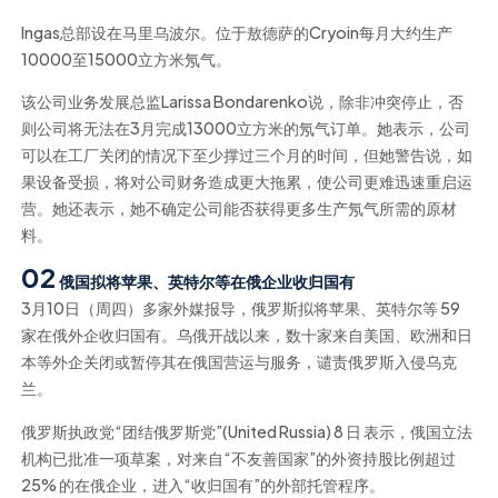
Ingas总部设在马里乌波尔。位于敖德萨的Cryoin每月大约生产
10000至15000立方米氖气。
该公司业务发展总监Larissa Bondarenko说，除非冲突停止，否
则公司将无法在3月完成13000立方米的氖气订单。她表示，公司
可以在工厂关闭的情况下至少撑过三个月的时间，但她警告说，如
果设备受损，将对公司财务造成更大拖累，使公司更难迅速重启运
营。她还表示，她不确定公司能否获得更多生产氖气所需的原材
料。
02
俄国拟将苹果、英特尔等在俄企业收归国有
3月10日（周四）多家外媒报导，俄罗斯拟将苹果、英特尔等 59
家在俄外企收归国有。乌俄开战以来，数十家来自美国、欧洲和日
本等外企关闭或暂停其在俄国营运与服务，谴责俄罗斯入侵乌克
兰。
俄罗斯执政党“团结俄罗斯党”(United Russia) 8 日 表示，俄国立法
机构已批准一项草案，对来自“不友善国家”的外资持股比例超过
25% 的在俄企业，进入“收归国有”的外部托管程序。