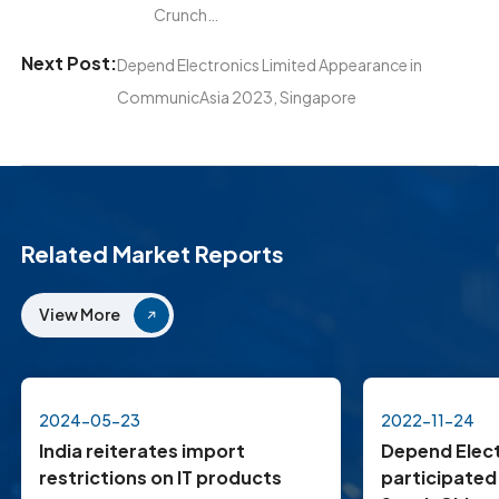
Crunch…
Next Post:
Depend Electronics Limited Appearance in
CommunicAsia 2023, Singapore
Related Market Reports
View More
2024-05-23
2022-11-24
India reiterates import
Depend Elect
restrictions on IT products
participated 