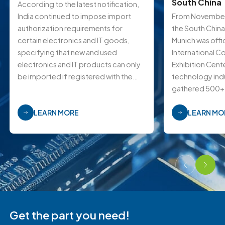
South China
According to the latest notification,
India continued to impose import
From November 
authorization requirements for
the South China
certain electronics and IT goods,
Munich was offic
specifying that new and used
International C
electronics and IT products can only
Exhibition Cente
be imported if registered with the
technology indus
Bureau of Indian Standards (BIS) and
gathered 500+
adhere to BIS labeling regulations.
foreign high-q
LEARN MORE
LEARN MO
Get the part you need!