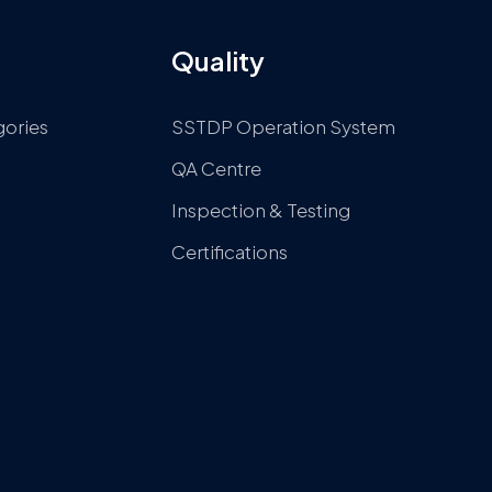
Quality
gories
SSTDP Operation System
QA Centre
Inspection & Testing
Certifications