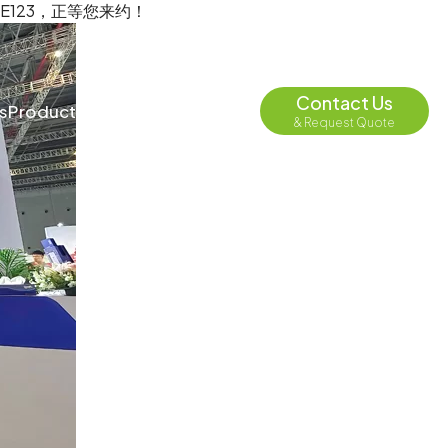
E123，正等您来约！
contact@depend-ele.com
English
Contact Us
s
Products
Quality
Insights
About
& Request Quote