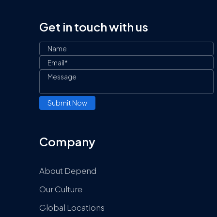
Get in touch with us
Company
About Depend
Our Culture
Global Locations