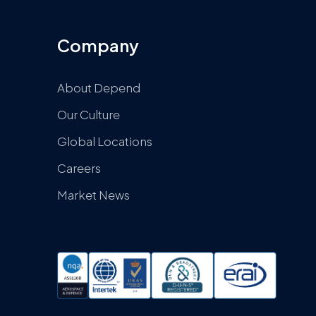
Company
About Depend
Our Culture
Global Locations
Careers
Market News
facebook
youtube
wechat
twitter
linkedin