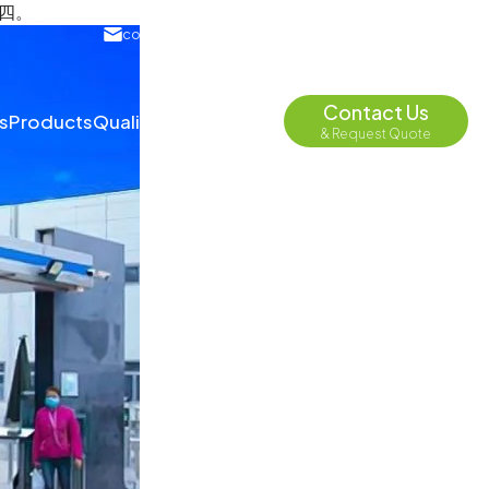
第四。
contact@depend-ele.com
English
Contact Us
s
Products
Quality
Insights
About
& Request Quote