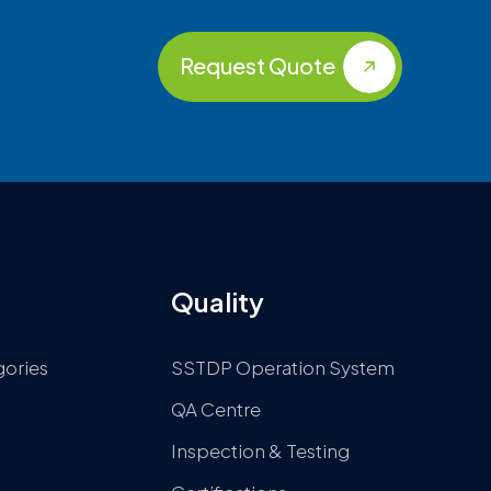
Request Quote
Quality
gories
SSTDP Operation System
QA Centre
Inspection & Testing