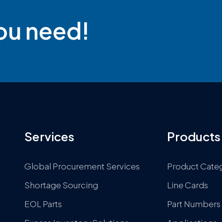
you need!
Services
Products
Global Procurement Services
Product Cate
Shortage Sourcing
Line Cards
EOL Parts
Part Numbers