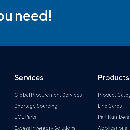
you need!
Services
Products
Global Procurement Services
Product Cate
Shortage Sourcing
Line Cards
EOL Parts
Part Numbers
Excess Inventory Solutions
Applications