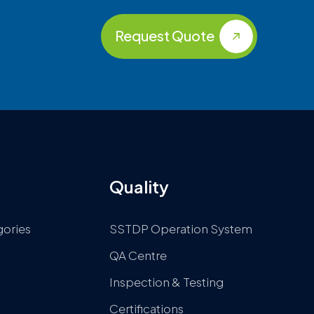
Request Quote
Quality
gories
SSTDP Operation System
QA Centre
Inspection & Testing
Certifications