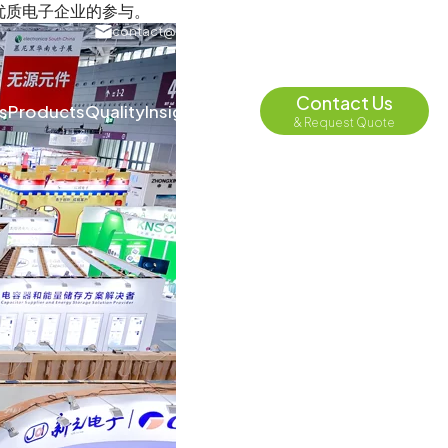
外优质电子企业的参与。
contact@depend-ele.com
English
Contact Us
s
Products
Quality
Insights
About
& Request Quote