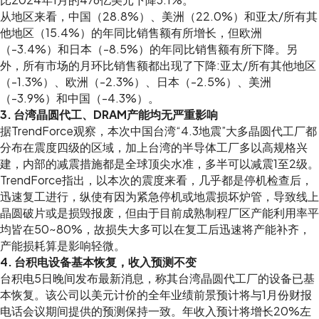
从地区来看，中国（28.8%）、美洲（22.0%）和亚太/所有其
他地区（15.4%）的年同比销售额有所增长，但欧洲
（-3.4%）和日本（-8.5%）的年同比销售额有所下降。另
外，所有市场的月环比销售额都出现了下降:亚太/所有其他地区
（-1.3%）、欧洲（-2.3%）、日本（-2.5%）、美洲
（-3.9%）和中国（-4.3%）。
3. 台湾晶圆代工、DRAM产能均无严重影响
据TrendForce观察，本次中国台湾“4.3地震”大多晶圆代工厂都
分布在震度四级的区域，加上台湾的半导体工厂多以高规格兴
建，内部的减震措施都是全球顶尖水准，多半可以减震1至2级。
TrendForce指出，以本次的震度来看，几乎都是停机检查后，
迅速复工进行，纵使有因为紧急停机或地震损坏炉管，导致线上
晶圆破片或是损毁报废，但由于目前成熟制程厂区产能利用率平
均皆在50~80%，故损失大多可以在复工后迅速将产能补齐，
产能损耗算是影响轻微。
4. 台积电设备基本恢复，收入预测不变
台积电5日晚间发布最新消息，称其台湾晶圆代工厂的设备已基
本恢复。该公司以美元计价的全年业绩前景预计将与1月份财报
电话会议期间提供的预测保持一致。年收入预计将增长20%左