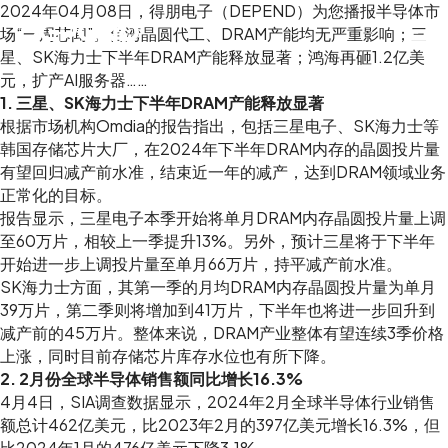
2024年04月08日，得朋电子（DEPEND）为您播报半导体市
场“一周芯闻”。台湾晶圆代工、DRAM产能均无严重影响；三
星、SK海力士下半年DRAM产能释放显著；鸿海再砸1.2亿美
元，扩产AI服务器……
1. 三星、SK海力士下半年DRAM产能释放显著
根据市场机构Omdia的报告指出，包括三星电子、SK海力士等
韩国存储芯片大厂，在2024年下半年DRAM内存的晶圆投片量
有望回归减产前水准，结束近一年的减产，达到DRAM领域业务
正常化的目标。
报告显示，三星电子本季开始将单月DRAM内存晶圆投片量上调
至60万片，相较上一季提升13%。另外，预计三星将于下半年
开始进一步上调投片量至单月66万片，持平减产前水准。
SK海力士方面，其第一季的月均DRAM内存晶圆投片量为单月
39万片，第二季则将增加到41万片，下半年也将进一步回升到
减产前的45万片。整体来说，DRAM产业整体有望连续3季价格
上涨，同时目前存储芯片库存水位也有所下降。
2. 2月份全球半导体销售额同比增长16.3%
4月4日，SIA调查数据显示，2024年2月全球半导体行业销售
额总计462亿美元，比2023年2月的397亿美元增长16.3%，但
比2024年1月的476亿美元下降3.1%。