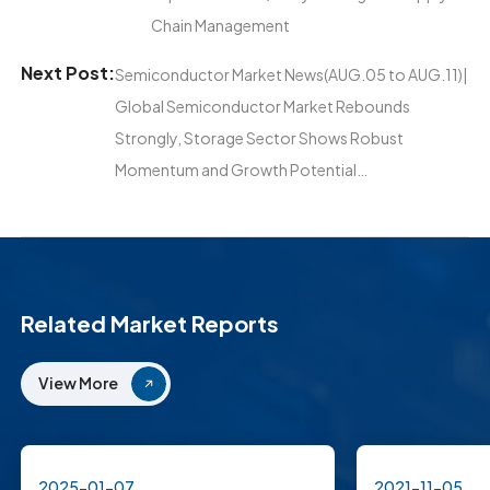
Chain Management
Next Post:
Semiconductor Market News(AUG.05 to AUG.11)|
Global Semiconductor Market Rebounds
Strongly, Storage Sector Shows Robust
Momentum and Growth Potential…
Related Market Reports
View More
2025-01-07
2021-11-05