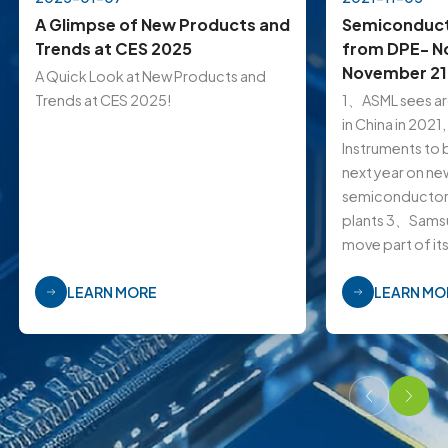
A Glimpse of New Products and
Semiconduct
Trends at CES 2025
from DPE- N
November 21
A Quick Look at New Products and
Trends at CES 2025!
1、ASML sees aro
in China in 202
Instruments to 
next year on 
semiconductor 
plants 3、Samsu
move part of i
production cap
LEARN MORE
LEARN MO