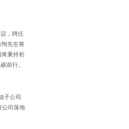
决议，聘任
陈恂先生将
国将秉持初
砥砺前行。
大陆子公司
资公司落地