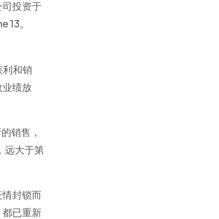
公司投资于
 13。
获利和销
致业绩放
斯的销售，
，远大于第
疫情封锁而
，都已重新