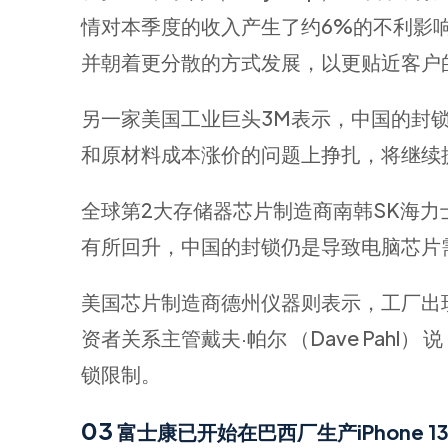
情对本季度的收入产生了约6%的不利影
并朝着更分散的方式发展，以更贴近客户
另一家美国工业巨头3M表示，中国的封
和原材料成本涨价的问题上挣扎，将继续
全球第2大存储器芯片制造商南韩SK海
有所回升，中国的封锁仍是导致电脑芯片
facebook
twitter
linkedin
美国芯片制造商德州仪器则表示，工厂出
资者关系主管戴夫·帕尔 （Dave Pah
锁限制。
03
富士康已开始在巴西厂生产iPhone 1