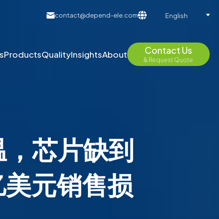
contact@depend-ele.com
English
Contact Us
s
Products
Quality
Insights
About
& Request Quote
降温，芯片缺到
亿美元销售损