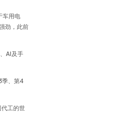
于车用电
旧强劲，此前
、AI及手
3季、第4
圆代工的世