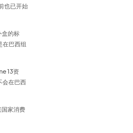
目前也已开始
外盒的标
确是在巴西组
e 13资
都不会在巴西
兴国家消费