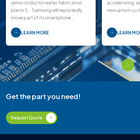
semiconductor wafer fabrication
accelerating, as
plants 3、Samsung will reportedly
new upturn cycl
move part of its smartphone
production capacity from Vietnam t
LEARN MORE
LEARN MO
Get the part you need!
Request Quote