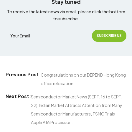
Stay tuned
To receive the latest news via email, please click the bottom
to subscribe.
Previous Post:
Congratulations on our DEPEND Hong Kong
office relocation!
Next Post:
Semiconductor Market News (SEPT. 16 to SEPT.
22)|Indian Market Attracts Attention from Many
Semiconductor Manufacturers, TSMC Trials
Apple A16 Processor…