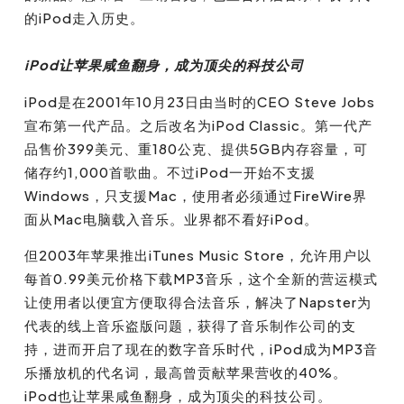
的iPod走入历史。
iPod让苹果咸鱼翻身，成为顶尖的科技公司
iPod是在2001年10月23日由当时的CEO Steve Jobs
宣布第一代产品。之后改名为iPod Classic。第一代产
品售价399美元、重180公克、提供5GB内存容量，可
储存约1,000首歌曲。
不过iPod一开始不支援
Windows，只支援Mac，使用者必须
通
过FireWire
界
面从Mac电脑载入音乐。
业界都不看好iPod。
但2003年苹果推出iTunes Music Store，允许用户以
每首0.99美元价格下载MP3音乐，这个全新的营运模式
让使用者以便宜方便取得合法音乐，解决了Napster为
代表的线上音乐盗版问题，获得了音乐
制作
公司的支
持，进而开启了
现在
的
数字
音乐时代，iPod成为MP3音
乐播放机的代名词，最高曾贡献苹果营收的40%。
iPod也让苹果咸鱼翻
身，成为顶尖的科技公司。