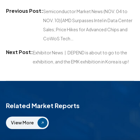
Previous Post:
Semiconductor Market News (NOV. 04 to
NOV. 10)|AMD Surpasses Intel in Data Center
Sales; Price Hikes for Advanced Chips and
CoWoS Tech…
Next Post:
Exhibitor News丨DEPEND is about to go to the
exhibition, and the EMK exhibition in Korea is up!
Related Market Reports
View More