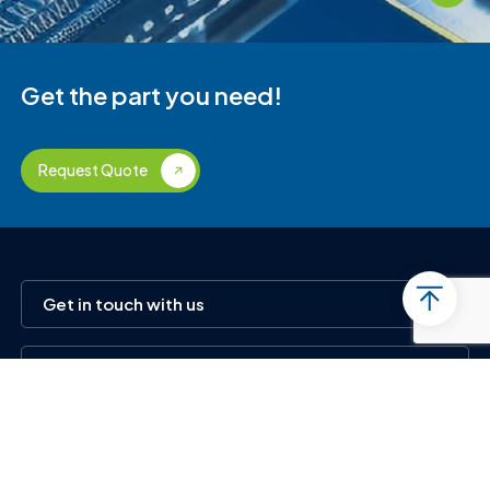
Get the part you need!
Request Quote
Get in touch with us
Services
Products