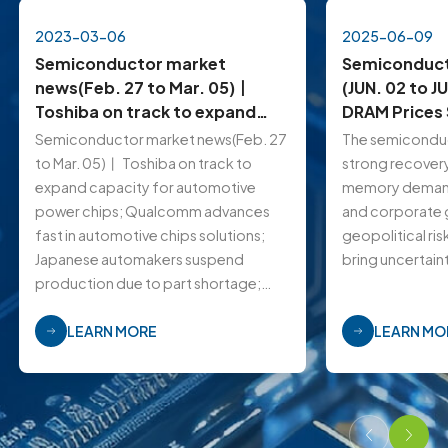
2023-03-06
2025-06-09
Semiconductor market
Semiconduct
news(Feb. 27 to Mar. 05)丨
(JUN. 02 to J
Toshiba on track to expand
DRAM Prices
capacity for automotive
TSMC Reques
Semiconductor market news(Feb. 27
The semicondu
power chips; Qualcomm
Cut from Sup
to Mar. 05)丨 Toshiba on track to
strong recovery
advances fast in automotive
expand capacity for automotive
memory demand 
chips solutions; Tokyo
power chips; Qualcomm advances
and corporate 
Electronics: Chip demand will
fast in automotive chips solutions;
geopolitical ri
surge from next year;
Japanese automakers suspend
bring uncertain
Japanese automakers suspend
production due to part shortage;
prod
NXP ramps up production of S3
LEARN MORE
LEARN MO