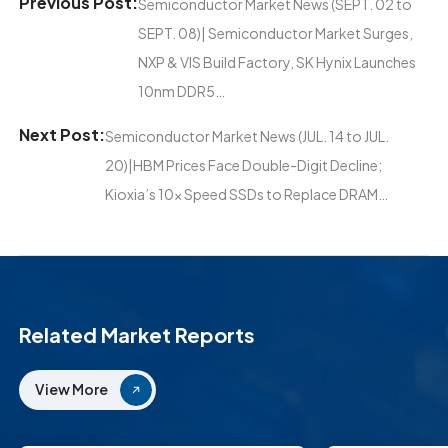
Previous Post:
Semiconductor Market News (SEPT. 02 to
SEPT. 08)| Semiconductor Market Surges,
NXP & VIS Build Factory, SK Hynix Launches
10nm DDR5…
Next Post:
Semiconductor Market News (JUL. 14 to JUL.
20)|HBM Prices Face Double-Digit Decline;
Kioxia’s 10x Speed SSDs to Replace DRAM…
Related Market Reports
View More